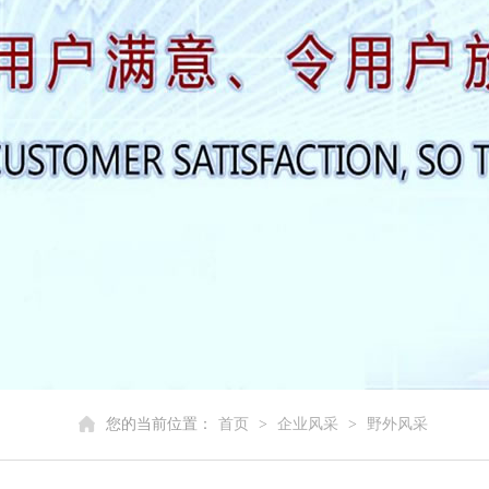
您的当前位置：
首页
>
企业风采
>
野外风采