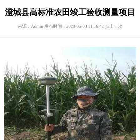
澄城县高标准农田竣工验收测量项目
来源：Admin 发布时间：2020-05-08 11:16:42 点击：
次