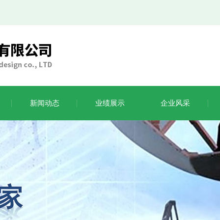
新闻动态
业绩展示
企业风采