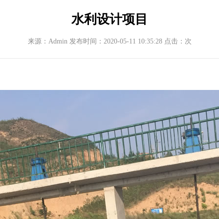
水利设计项目
来源：Admin 发布时间：2020-05-11 10:35:28 点击：
次