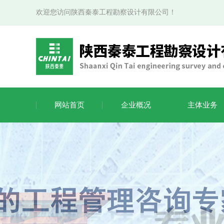
欢迎您访问陕西秦泰工程勘察设计有限公司！
网站首页
企业概况
主体业务